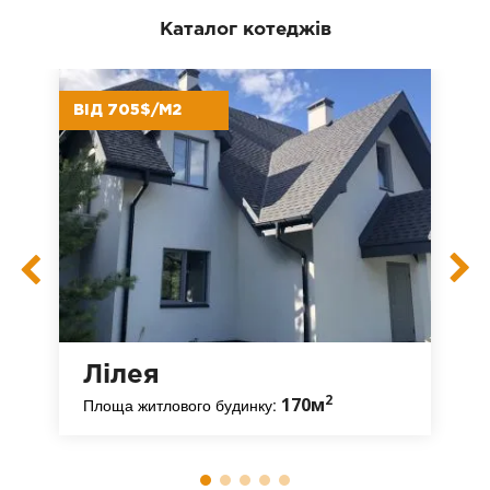
Каталог котеджів
ВІД 705$/М2
Лілея
2
170м
Площа житлового будинку: