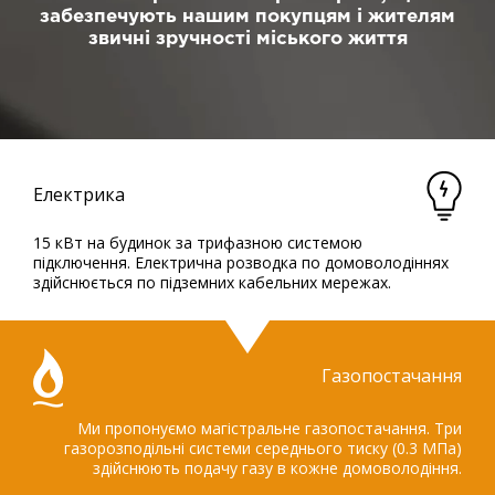
забезпечують нашим покупцям і жителям
звичні зручності міського життя
Електрика
15 кВт на будинок за трифазною системою
підключення. Електрична розводка по домоволодіннях
здійснюється по підземних кабельних мережах.
Газопостачання
Ми пропонуємо магістральне газопостачання. Три
газорозподільні системи середнього тиску (0.3 МПа)
здійснюють подачу газу в кожне домоволодіння.