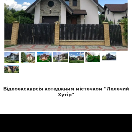
Відеоекскурсія котеджним містечком "Лелечий
Хутір"