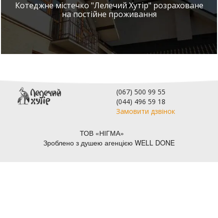
Котеджне містечко "Лелечий Хутір" розраховане
на постійне проживання
(067)
500 99 55
(044)
496 59 18
Замовити дзвінок
ТОВ «НІГМА»
Зроблено з душею агенцією WELL DONE