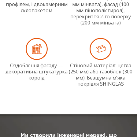
профілем, і двокамерним
мм мінвата), фасад (100
склопакетом
мм пінополістирол),
перекриття 2-го поверху
(200 мм мінвата)
Оздоблення фасаду —
Стіновий матеріал: цегла
декоративна штукатурка
(250 мм) або газоблок (300
короїд
мм). Безшумна м'яка
покрівля SHINGLAS
Ми створили інженерні мережі, що