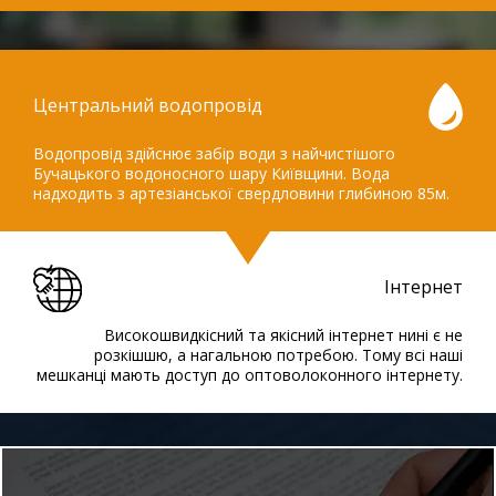
Центральний водопровід
Водопровід здійснює забір води з найчистішого
Бучацького водоносного шару Київщини. Вода
надходить з артезіанської свердловини глибиною 85м.
Інтернет
Високошвидкісний та якісний інтернет нині є не
розкішшю, а нагальною потребою. Тому всі наші
мешканці мають доступ до оптоволоконного інтернету.