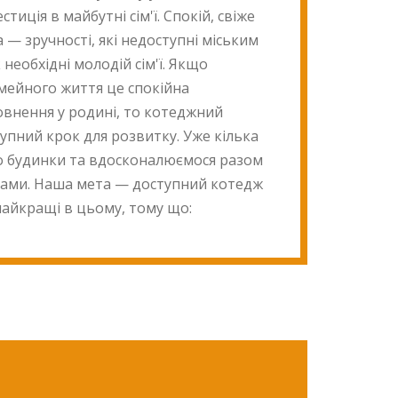
стиція в майбутні сім'ї. Спокій, свіже
 — зручності, які недоступні міським
 необхідні молодій сім'ї. Якщо
імейного життя це спокійна
овнення у родині, то котеджний
упний крок для розвитку. Уже кілька
о будинки та вдосконалюємося разом
тами. Наша мета — доступний котедж
найкращі в цьому, тому що: