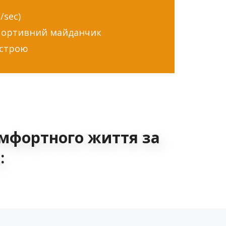
/sec)
спортивний майданчик
устрою
омфортного життя за
: