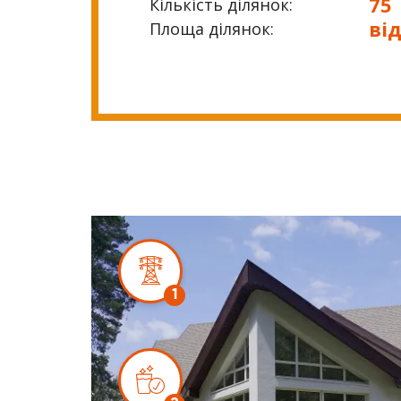
75
Кількість ділянок:
від
Площа ділянок:
1