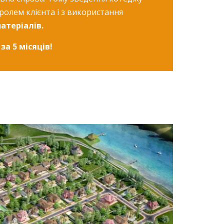
ролем клієнта і з використання
атеріалів.
за 5 місяців!