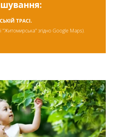
ашування:
ЬКІЙ ТРАСІ.
ії "Житомирська" згідно Google Maps).