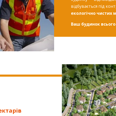
відбувається під конт
екологічно чистих м
Ваш будинок всього 
ектарів