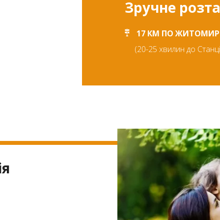
Зручне розт
17 КМ ПО ЖИТОМИРС
(20-25 хвилин до Станц
ія