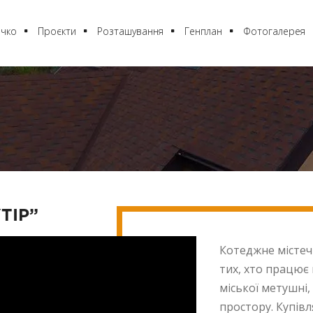
ечко
Проєкти
Розташування
Генплан
Фотогалерея
ТІР”
Котеджне містеч
тих, хто працює
міської метушні,
простору. Купівл