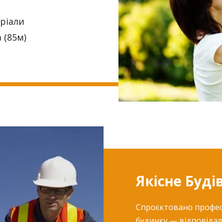
еріали
 (85м)
Якісне Буді
Спроєктовано професі
будинку — відповідал