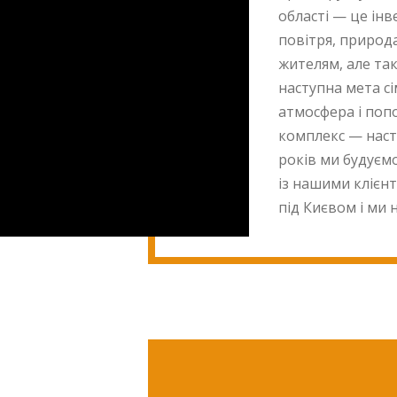
області — це інве
повітря, природа
жителям, але так
наступна мета с
атмосфера і поп
комплекс — наст
років ми будуєм
із нашими клієн
під Києвом і ми 