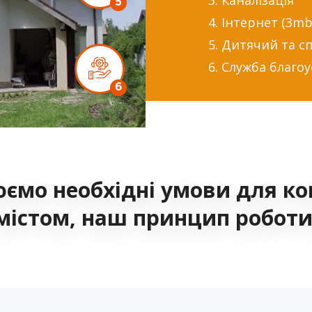
5
4. Інтернет (3mb
5. Дитячий та 
6. Служба благо
6
юємо необхідні умови для к
містом, наш принцип роботи