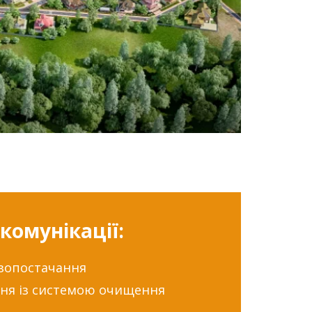
комунікації:
газопостачання
ння із системою очищення