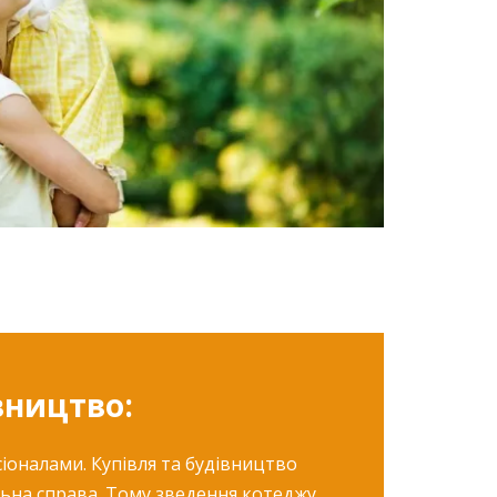
вництво:
оналами. Купівля та будівництво
ьна справа. Тому зведення котеджу