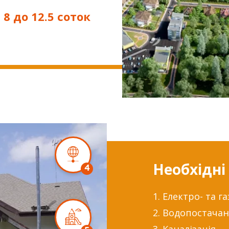
 8 до 12.5 соток
Необхідні 
4
1. Електро- та 
2. Водопостача
3. Каналізація