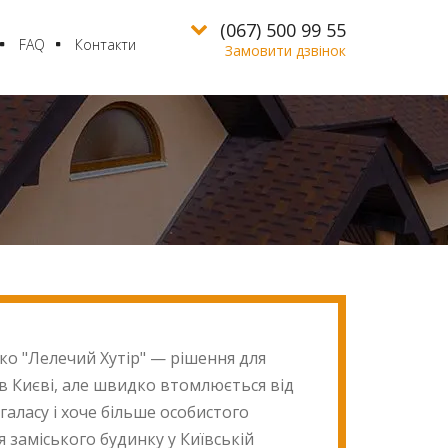
(067)
500 99 55
FAQ
Контакти
Замовити дзвінок
ко "Лелечий Хутір" — рішення для
 в Києві, але швидко втомлюється від
 галасу і хоче більше особистого
я заміського будинку у Київській